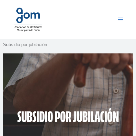
Ir
al
contenido
Subsidio por jubilación